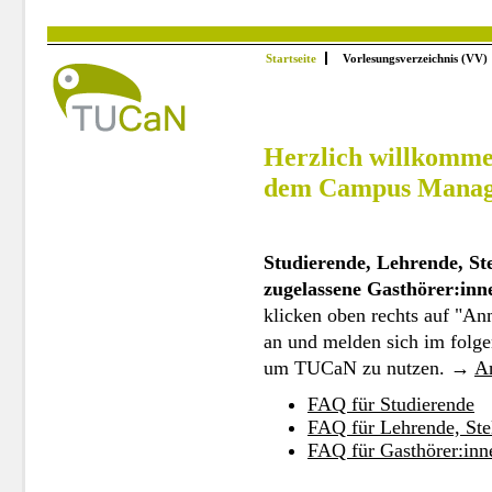
keypadDescription
Für
maximale
Nutzerfreundlichkeit
empfehlen
Startseite
Vorlesungsverzeichnis (VV)
wir,
die
Ausführung
von
JavaScript
und
Cookies
Herzlich willkomm
zu
erlauben.Mithilfe
der
dem Campus Manage
folgenden
Accesskeys
können
Sie
im
Portal
Studierende, Lehrende, Ste
navigieren:
1
zugelassene Gasthörer:inn
Hauptmenü
2
klicken oben rechts auf "A
Inhalt
3
an und melden sich im folg
Zurück
zu
um TUCaN zu nutzen. →
A
dieser
Anleitung
FAQ für Studierende
FAQ für Lehrende, Ste
FAQ für Gasthörer:inn